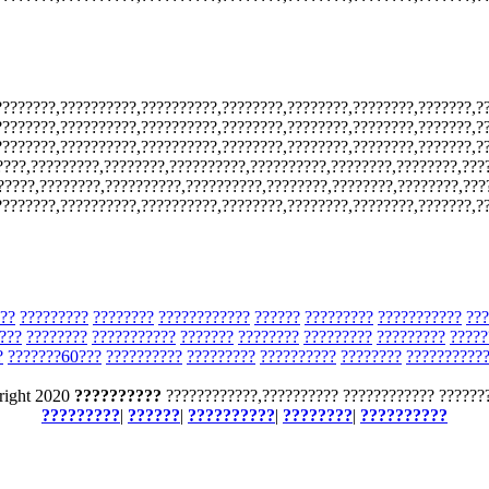
????????,??????????,??????????,????????,????????,????????,???????,?
????????,??????????,??????????,????????,????????,????????,???????,?
????????,??????????,??????????,????????,????????,????????,???????,?
???,?????????,????????,??????????,??????????,????????,????????,????
?????,????????,??????????,??????????,????????,????????,????????,???
????????,??????????,??????????,????????,????????,????????,???????,?
??
?????????
????????
????????????
??????
?????????
???????????
???
???
????????
???????????
???????
????????
?????????
?????????
?????
?
???????60???
??????????
?????????
??????????
????????
??????????
right 2020
??????????
????????????,?????????? ???????????? ??????
?????????
|
??????
|
??????????
|
????????
|
??????????