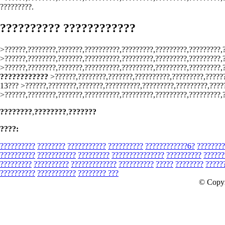
?????????.
?????????? ????????????
>??????,????????,???????,??????????,?????????,?????????,?????????,
>??????,????????,???????,??????????,?????????,?????????,?????????,
>??????,????????,???????,??????????,?????????,?????????,?????????,
????????????
>??????,????????,???????,??????????,?????????,??????
13??? >??????,????????,???????,??????????,?????????,?????????,????
>??????,????????,???????,??????????,?????????,?????????,?????????,
????????
,
????????
,
???????
????:
??????????
????????
???????????
??????????
????????????6?
????????
??????????
???????????
?????????
???????????????
??????????
??????
?????????
??????????
?????????????
??????????
?????
????????
?????
??????????
???????????
???????? ???
© Copy