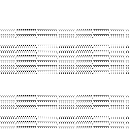
????????,??????????,??????????,????????,????????,????????,???????,?
????????,??????????,??????????,????????,????????,????????,???????,?
????????,??????????,??????????,????????,????????,????????,???????,?
????????,??????????,??????????,????????,????????,????????,???????,?
????????,??????????,??????????,????????,????????,????????,???????,?
????????,??????????,??????????,????????,????????,????????,???????,?
????????,??????????,??????????,????????,????????,????????,???????,?
????????,??????????,??????????,????????,????????,????????,???????,?
????????,??????????,??????????,????????,????????,????????,???????,?
????????,??????????,??????????,????????,????????,????????,???????,?
????????,??????????,??????????,????????,????????,????????,???????,?
????????,??????????,??????????,????????,????????,????????,???????,?
????????,??????????,??????????,????????,????????,????????,???????,?
????????,??????????,??????????,????????,????????,????????,???????,?